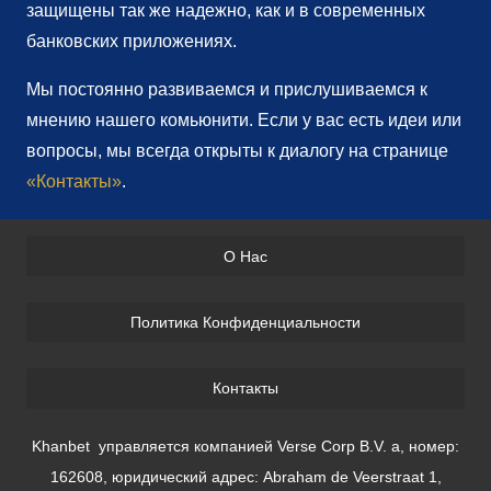
защищены так же надежно, как и в современных
банковских приложениях.
Мы постоянно развиваемся и прислушиваемся к
мнению нашего комьюнити. Если у вас есть идеи или
вопросы, мы всегда открыты к диалогу на странице
«Контакты»
.
О Нас
Политика Конфиденциальности
Контакты
Khanbet управляется компанией Verse Corp B.V. a, номер:
162608, юридический адрес: Abraham de Veerstraat 1,