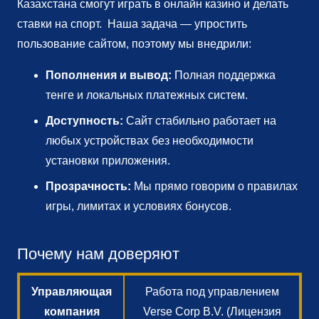
Казахстана смогут играть в онлайн казино и делать
ставки на спорт. Наша задача — упростить
пользование сайтом, поэтому мы внедрили:
Пополнения и вывод:
Полная поддержка
тенге и локальных платежных систем.
Доступность:
Сайт стабильно работает на
любых устройствах без необходимости
установки приложения.
Прозрачность:
Мы прямо говорим о правилах
игры, лимитах и условиях бонусов.
Почему нам доверяют
Управляющая
Работа под управлением
компания
Verse Corp B.V. (Лицензия