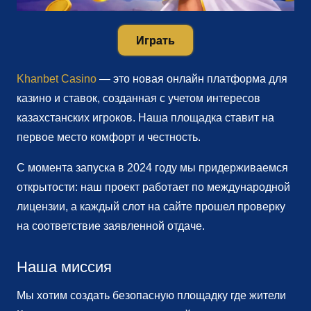
Играть
Khanbet Casino
— это новая онлайн платформа для
казино и ставок, созданная с учетом интересов
казахстанских игроков.
Наша площадка
ставит на
первое место комфорт и честность.
С момента запуска в 2024 году мы придерживаемся
открытости: наш проект работает по международной
лицензии, а каждый слот на сайте прошел проверку
на соответствие заявленной отдаче.
Наша миссия
Мы хотим создать безопасную площадку где жители