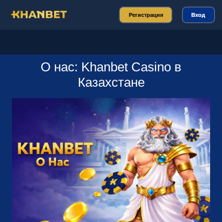
Регистрация
Вход
Khanbet Casino
Live Casino
Ставки
Бонусы
О нас: Khanbet Casino в
Казахстане